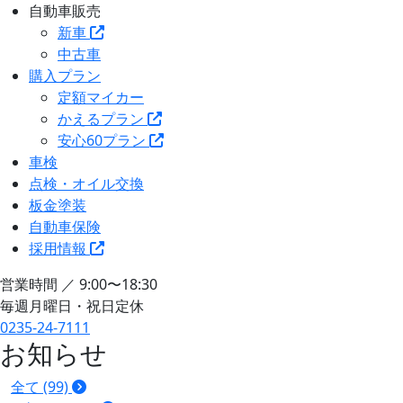
自動車販売
新車
中古車
購入プラン
定額マイカー
かえるプラン
安心60プラン
車検
点検・オイル交換
板金塗装
自動車保険
採用情報
営業時間 ／ 9:00〜18:30
毎週月曜日・祝日定休
0235-24-7111
お知らせ
全て (99)