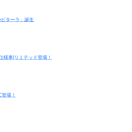
eビターラ」誕生
仕様車Jリミテッド登場！
C登場！