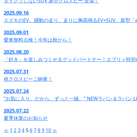
タイクツしないSUV 新型クロスビー 登場！
2025.09.16
スズキのEV。躍動の走り。走りに胸高鳴るEV×SUV。新型「
2025.09.01
愛車無料点検！今年は秋から！
2025.08.20
「好き」を楽しみつくせるグッドパートナー！エブリィ特別
2025.07.31
祝クロスビーご納車！
2025.07.24
“お気に入り。だから、ずっと一緒。” NEWラパン＆ラパン L
2025.07.22
夏季休業のお知らせ
≪
1
2
3
4
5
6
7
8
9
10
≫