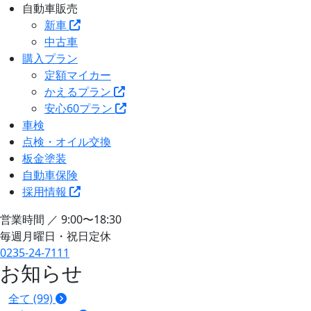
自動車販売
新車
中古車
購入プラン
定額マイカー
かえるプラン
安心60プラン
車検
点検・オイル交換
板金塗装
自動車保険
採用情報
営業時間 ／ 9:00〜18:30
毎週月曜日・祝日定休
0235-24-7111
お知らせ
全て (99)