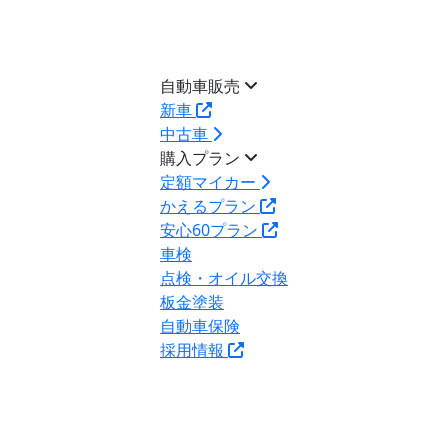
自動車販売
新車
中古車
購入プラン
定額マイカー
かえるプラン
安心60プラン
車検
点検・オイル交換
板金塗装
自動車保険
採用情報