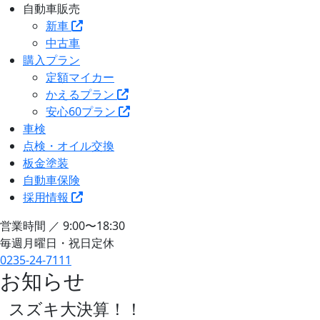
自動車販売
新車
中古車
購入プラン
定額マイカー
かえるプラン
安心60プラン
車検
点検・オイル交換
板金塗装
自動車保険
採用情報
営業時間 ／ 9:00〜18:30
毎週月曜日・祝日定休
0235-24-7111
お知らせ
スズキ大決算！！