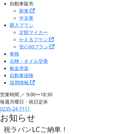
自動車販売
新車
中古車
購入プラン
定額マイカー
かえるプラン
安心60プラン
車検
点検・オイル交換
板金塗装
自動車保険
採用情報
営業時間 ／ 9:00〜18:30
毎週月曜日・祝日定休
0235-24-7111
お知らせ
祝ラパンLCご納車！