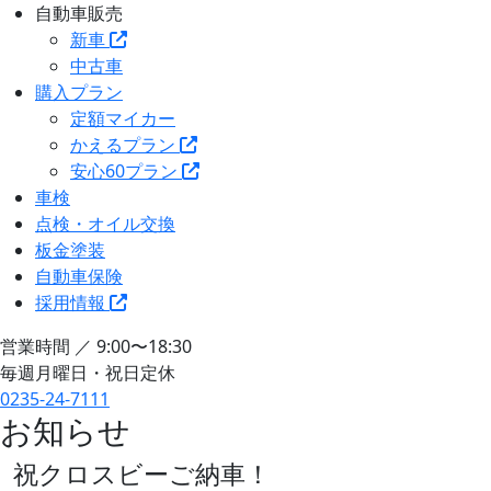
自動車販売
新車
中古車
購入プラン
定額マイカー
かえるプラン
安心60プラン
車検
点検・オイル交換
板金塗装
自動車保険
採用情報
営業時間 ／ 9:00〜18:30
毎週月曜日・祝日定休
0235-24-7111
お知らせ
祝クロスビーご納車！